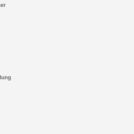
er
klung